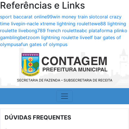
Referências e Links
sport baccarat online
99win money train slot
coral crazy
time live
pin-nacle xtreme lightning roulette
we88 lightning
roulette live
bong789 french roulette
abc plataforma plinko
gambling
betzoom lightning roulette live
elf bar gates of
olympus
afun gates of olympus
SECRETARIA DE FAZENDA – SUBSECRETARIA DE RECEITA
DÚVIDAS FREQUENTES