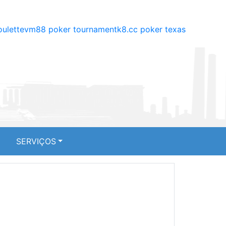
oulette
vm88 poker tournament
k8.cc poker texas
SERVIÇOS