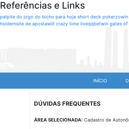
Referências e Links
palpite do jogo do bicho para hoje short deck poker
zowin
holdem
site de aposta
will crazy time live
qqbetwin gates of
(CURREN
INÍCIO
D
DÚVIDAS FREQUENTES
ÁREA SELECIONADA:
Cadastro de Autonômo