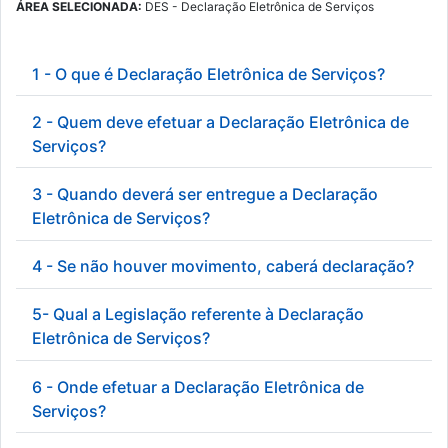
ÁREA SELECIONADA:
DES - Declaração Eletrônica de Serviços
1 - O que é Declaração Eletrônica de Serviços?
2 - Quem deve efetuar a Declaração Eletrônica de
Serviços?
3 - Quando deverá ser entregue a Declaração
Eletrônica de Serviços?
4 - Se não houver movimento, caberá declaração?
5- Qual a Legislação referente à Declaração
Eletrônica de Serviços?
6 - Onde efetuar a Declaração Eletrônica de
Serviços?