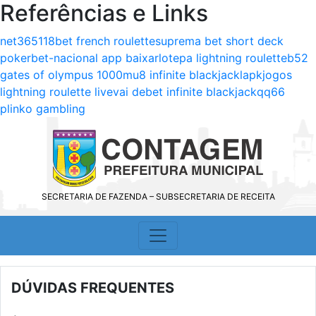
Referências e Links
net365
118bet french roulette
suprema bet short deck
poker
bet-nacional app baixar
lotepa lightning roulette
b52
gates of olympus 1000
mu8 infinite blackjack
lapkjogos
lightning roulette live
vai debet infinite blackjack
qq66
plinko gambling
SECRETARIA DE FAZENDA – SUBSECRETARIA DE RECEITA
DÚVIDAS FREQUENTES