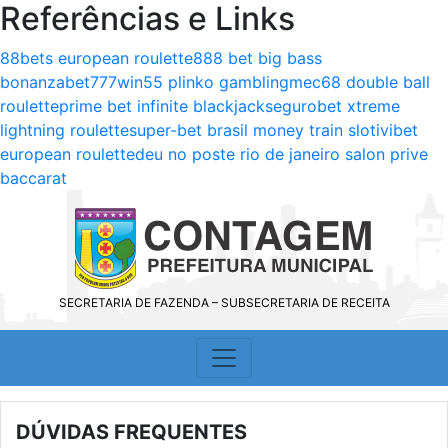
Referências e Links
88bets european roulette
888 bet big bass
bonanza
bet777
win55 plinko gambling
mec68 double ball
roulette
prime bet infinite blackjack
segurobet xtreme
lightning roulette
super-bet brasil money train slot
ivibet
european roulette
deu no poste rio de janeiro salon prive
baccarat
SECRETARIA DE FAZENDA – SUBSECRETARIA DE RECEITA
DÚVIDAS FREQUENTES