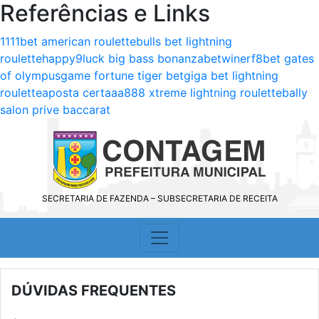
Referências e Links
1111bet american roulette
bulls bet lightning
roulette
happy9luck big bass bonanza
betwiner
f8bet gates
of olympus
game fortune tiger bet
giga bet lightning
roulette
aposta certa
aa888 xtreme lightning roulette
bally
salon prive baccarat
SECRETARIA DE FAZENDA – SUBSECRETARIA DE RECEITA
DÚVIDAS FREQUENTES