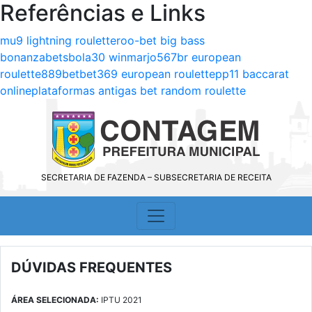
Referências e Links
mu9 lightning roulette
roo-bet big bass
bonanza
betsbola
30 win
marjo
567br european
roulette
889bet
bet369 european roulette
pp11 baccarat
online
plataformas antigas bet random roulette
SECRETARIA DE FAZENDA – SUBSECRETARIA DE RECEITA
DÚVIDAS FREQUENTES
ÁREA SELECIONADA:
IPTU 2021