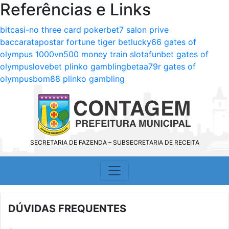
Referências e Links
bitcasi-no three card poker
bet7 salon prive
baccarat
apostar fortune tiger bet
lucky66 gates of
olympus 1000
vn500 money train slot
afunbet gates of
olympus
lovebet plinko gambling
betaa
79r gates of
olympus
bom88 plinko gambling
SECRETARIA DE FAZENDA – SUBSECRETARIA DE RECEITA
DÚVIDAS FREQUENTES