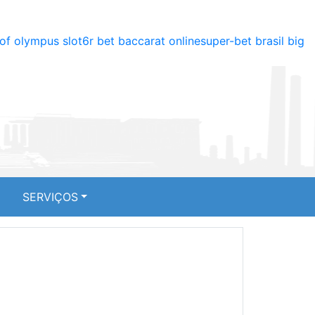
of olympus slot
6r bet baccarat online
super-bet brasil big
SERVIÇOS