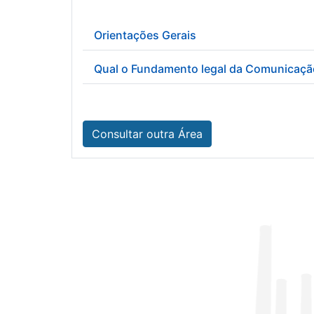
Orientações Gerais
Qual o Fundamento legal da Comunicaçã
Consultar outra Área