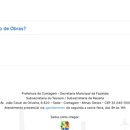
o de Obras?
Prefeitura de Contagem – Secretaria Municipal de Fazenda
Subsecretaria do Tesouro / Subsecretaria de Receita
Av. João Cesar de Oliveira, 6.620 – Sede – Contagem – Minas Gerais – CEP 32.040-000
Atendimento presencial via
agendamento
: de segunda a sexta-feira, das 8h às 16h
Saiba como chegar: