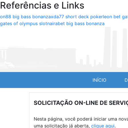
Referências e Links
on88 big bass bonanza
xda77 short deck poker
leon bet ga
gates of olympus slot
nairabet big bass bonanza
(CURREN
INÍCIO
D
SOLICITAÇÃO ON-LINE DE SERV
Nesta página, você poderá iniciar uma nov
uma solicitação já aberta,
clique aqui
.