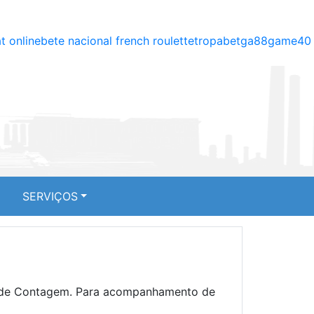
t online
bete nacional french roulette
tropabet
ga88
game40
SERVIÇOS
pal de Contagem. Para acompanhamento de