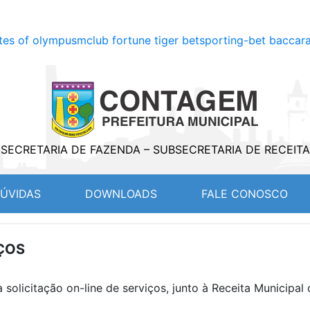
tes of olympus
mclub fortune tiger bet
sporting-bet baccara
SECRETARIA DE FAZENDA – SUBSECRETARIA DE RECEITA
T)
ÚVIDAS
DOWNLOADS
FALE CONOSCO
IÇOS
a solicitação on-line de serviços, junto à Receita Munici